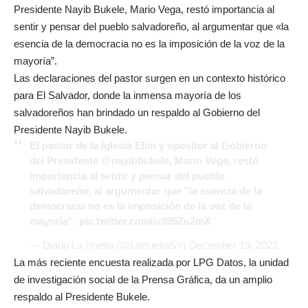
Presidente Nayib Bukele, Mario Vega, restó importancia al
sentir y pensar del pueblo salvadoreño, al argumentar que «la
esencia de la democracia no es la imposición de la voz de la
mayoría”.
Las declaraciones del pastor surgen en un contexto histórico
para El Salvador, donde la inmensa mayoría de los
salvadoreños han brindado un respaldo al Gobierno del
Presidente Nayib Bukele.
El pastor de la Iglesia Elim y opositor al Gobierno
del Presidente
@nayibbukele
, Mario Vega, restó
importancia al sentir y pensar del pueblo
salvadoreño, al argumentar que "la esencia de la
democracia no es la imposición de la voz de la
mayoría”.
pic.twitter.com/iv395Zu2mX
— Diario La Huella (@LaHuellaSV)
December 19, 2022
La más reciente encuesta realizada por LPG Datos, la unidad
de investigación social de la Prensa Gráfica, da un amplio
respaldo al Presidente Bukele.