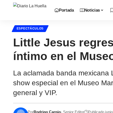
Portada
Noticias
ESPECTÁCULOS
Little Jesus regre
íntimo en el Muse
La aclamada banda mexicana Lit
show especial en el Museo Mart
general y VIP.
Por
Rodrigo Carpio
- Senior Editor
Publicado juni