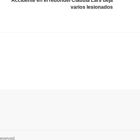
Accidente en el redondel Claudia Lars deja
varios lesionados
Reserved.