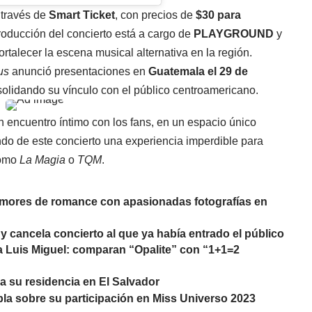
 través de
Smart Ticket
, con precios de
$30 para
roducción del concierto está a cargo de
PLAYGROUND
y
rtalecer la escena musical alternativa en la región.
us
anunció presentaciones en
Guatemala el 29 de
solidando su vínculo con el público centroamericano.
n encuentro íntimo con los fans, en un espacio único
ndo de este concierto una experiencia imperdible para
como
La Magia
o
TQM
.
rumores de romance con apasionadas fotografías en
y cancela concierto al que ya había entrado el público
 a Luis Miguel: comparan “Opalite” con “1+1=2
a su residencia en El Salvador
bla sobre su participación en Miss Universo 2023