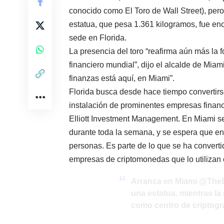
conocido como El Toro de Wall Street), pero c
estatua, que pesa 1.361 kilogramos, fue en
sede en Florida.
La presencia del toro “reafirma aún más la f
financiero mundial”, dijo el alcalde de Miam
finanzas está aquí, en Miami”.
Florida busca desde hace tiempo convertirse
instalación de prominentes empresas fina
Elliott Investment Management. En Miami s
durante toda la semana, y se espera que en
personas. Es parte de lo que se ha convert
empresas de criptomonedas que lo utilizan
Arranca en Miami
@TheB
una estatua, mientras l
como centro de criptogra