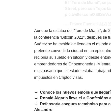
El “Toro de Miami”, se p
Street, pero con “ojos l
pic.twitter.com/X80SnV
— Franco Fuentes 🇸🇻 (
Aunque la estatua del “Toro de Miami”, de 3
la conferencia “Bitcoin 2022″, después se 
Suárez se ha metido de lleno en el mundo 
pretende convertir la ciudad en un epicentr
recibiría su sueldo en bitcoin y desde ento
emprendedores de Criptomonedas. Mientras t
mes pasado que el estado estaba trabajand
impuestos en Criptodivisas.
Conoce los nuevos emojis que llegar
Ronald Algarin lleva «La Confesión» a 
Defensoría asegura reembolso para 
Alejandro