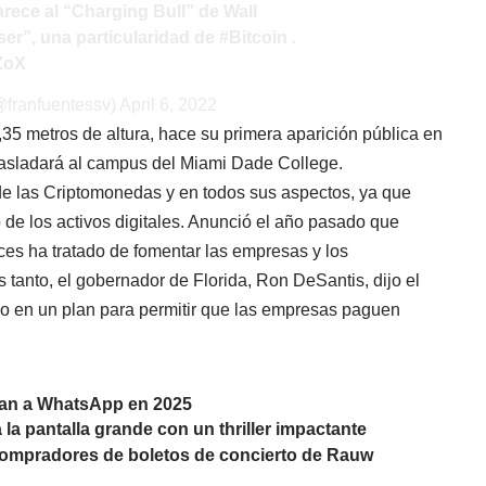
arece al “Charging Bull” de Wall
áser”, una particularidad de
#Bitcoin
.
rZoX
@franfuentessv)
April 6, 2022
,35 metros de altura, hace su primera aparición pública en
trasladará al campus del Miami Dade College.
de las Criptomonedas y en todos sus aspectos, ya que
o de los activos digitales. Anunció el año pasado que
nces ha tratado de fomentar las empresas y los
anto, el gobernador de Florida, Ron DeSantis, dijo el
o en un plan para permitir que las empresas paguen
ían a WhatsApp en 2025
la pantalla grande con un thriller impactante
compradores de boletos de concierto de Rauw