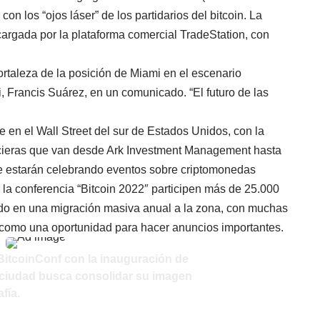
on los “ojos láser” de los partidarios del bitcoin. La
cargada por la plataforma comercial TradeStation, con
ortaleza de la posición de Miami en el escenario
i, Francis Suárez, en un comunicado. “El futuro de las
 en el Wall Street del sur de Estados Unidos, con la
ncieras que van desde Ark Investment Management hasta
e estarán celebrando eventos sobre criptomonedas
 la conferencia “Bitcoin 2022″ participen más de 25.000
ido en una migración masiva anual a la zona, con muchas
 como una oportunidad para hacer anuncios importantes.
itcoinConf
con la inauguración de
a ciudad busca consolidar su imagen
fía.