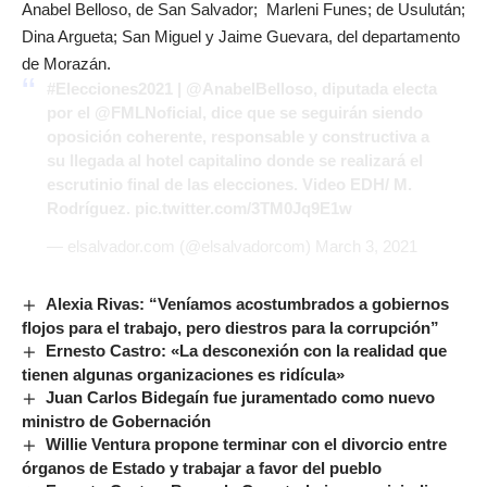
Anabel Belloso, de San Salvador; Marleni Funes; de Usulután;
Dina Argueta; San Miguel y Jaime Guevara, del departamento
de Morazán.
#Elecciones2021
|
@AnabelBelloso
, diputada electa
por el
@FMLNoficial
, dice que se seguirán siendo
oposición coherente, responsable y constructiva a
su llegada al hotel capitalino donde se realizará el
escrutinio final de las elecciones. Video EDH/ M.
Rodríguez.
pic.twitter.com/3TM0Jq9E1w
— elsalvador.com (@elsalvadorcom)
March 3, 2021
Alexia Rivas: “Veníamos acostumbrados a gobiernos
flojos para el trabajo, pero diestros para la corrupción”
Ernesto Castro: «La desconexión con la realidad que
tienen algunas organizaciones es ridícula»
Juan Carlos Bidegaín fue juramentado como nuevo
ministro de Gobernación
Willie Ventura propone terminar con el divorcio entre
órganos de Estado y trabajar a favor del pueblo