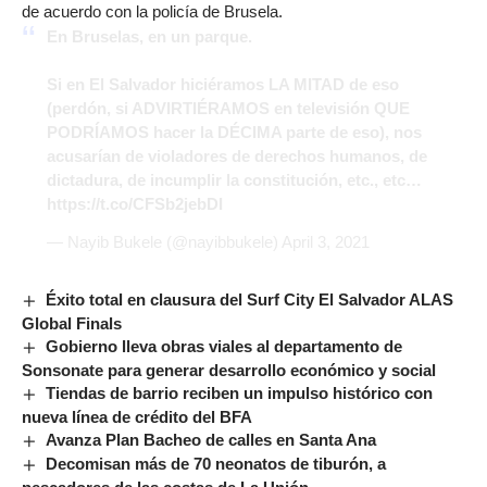
de acuerdo con la policía de Brusela.
En Bruselas, en un parque.
Si en El Salvador hiciéramos LA MITAD de eso
(perdón, si ADVIRTIÉRAMOS en televisión QUE
PODRÍAMOS hacer la DÉCIMA parte de eso), nos
acusarían de violadores de derechos humanos, de
dictadura, de incumplir la constitución, etc., etc…
https://t.co/CFSb2jebDI
— Nayib Bukele (@nayibbukele)
April 3, 2021
Éxito total en clausura del Surf City El Salvador ALAS
Global Finals
Gobierno lleva obras viales al departamento de
Sonsonate para generar desarrollo económico y social
Tiendas de barrio reciben un impulso histórico con
nueva línea de crédito del BFA
Avanza Plan Bacheo de calles en Santa Ana
Decomisan más de 70 neonatos de tiburón, a