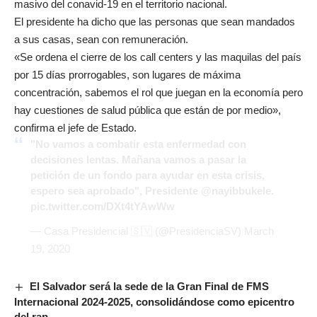
masivo del conavid-19 en el territorio nacional.
El presidente ha dicho que las personas que sean mandados
a sus casas, sean con remuneración.
«Se ordena el cierre de los call centers y las maquilas del país
por 15 días prorrogables, son lugares de máxima
concentración, sabemos el rol que juegan en la economía pero
hay cuestiones de salud pública que están de por medio»,
confirma el jefe de Estado.
"No vamos a combatir esta enfermedad con
decisiones lentas. Mañana vamos a pasar la
petición de un fondo para ayudar en esta crisis,
espero sea aprobado", Presidente
@nayibbukele
.
pic.twitter.com/DXt4tYAwWw
— Casa Presidencial 🇸🇻 (@PresidenciaSV)
March
19, 2020
El Salvador será la sede de la Gran Final de FMS
Internacional 2024-2025, consolidándose como epicentro
del rap