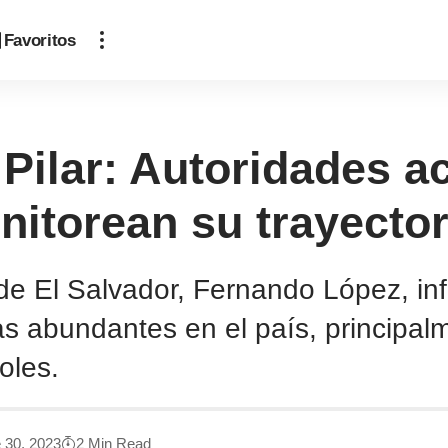
Favoritos
Pilar: Autoridades a
itorean su trayector
de El Salvador, Fernando López, in
as abundantes en el país, principal
oles.
e 30, 2023
2 Min Read