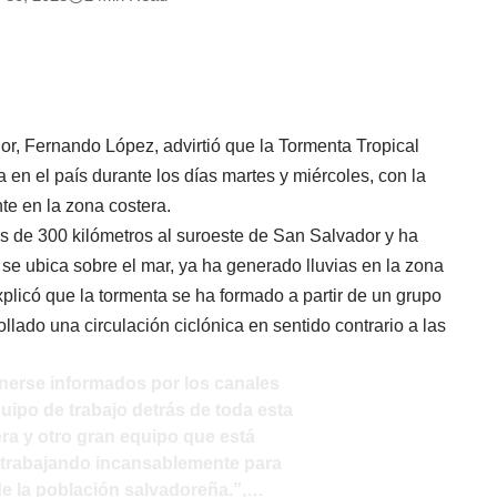
or, Fernando López, advirtió que la Tormenta Tropical
a en el país durante los días martes y miércoles, con la
te en la zona costera.
s de 300 kilómetros al suroeste de San Salvador y ha
e ubica sobre el mar, ya ha generado lluvias en la zona
xplicó que la tormenta se ha formado a partir de un grupo
lado una circulación ciclónica en sentido contrario a las
rse informados por los canales
quipo de trabajo detrás de toda esta
ra y otro gran equipo que está
o trabajando incansablemente para
de la población salvadoreña.”,…