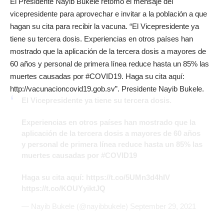
El Presidente Nayib Bukele retomó el mensaje del
vicepresidente para aprovechar e invitar a la población a que
hagan su cita para recibir la vacuna. “El Vicepresidente ya
tiene su tercera dosis. Experiencias en otros países han
mostrado que la aplicación de la tercera dosis a mayores de
60 años y personal de primera línea reduce hasta un 85% las
muertes causadas por #COVID19. Haga su cita aquí:
http://vacunacioncovid19.gob.sv”. Presidente Nayib Bukele.
El Vicepresidente ya tiene su tercera dosis.
Experiencias en otros países han mostrado que la
aplicación de la tercera dosis a mayores de 60 años
y personal de primera línea reduce hasta un 85% las
muertes causadas por
#COVID19
Haga su cita aquí:
https://t.co/5UMn3d4hIV
https://t.co/KOUYyiktJQ
— Nayib Bukele (@nayibbukele)
September 29, 2021