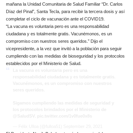
mañana la Unidad Comunitaria de Salud Familiar “Dr. Carlos
Díaz del Pinal”, Santa Tecla, para recibir la tercera dosis y así
completar el ciclo de vacunación ante el COVID19.
“La vacuna es voluntaria pero es una responsabilidad
ciudadana y es totalmente gratis. Vacunémonos, es un
compromiso con nuestros seres queridos.” Dijo el
vicepresidente, a la vez que invitó a la población para seguir
cumpliendo con las medidas de bioseguridad y los protocolos
establecidos por el Ministerio de Salud.
La vacuna es voluntaria pero es una
responsabilidad ciudadana y es totalmente gratis.
Vacunémonos, es un compromiso con nuestros
seres queridos.
Sigamos cumpliendo las medidas de seguridad y
los protocolos brindados por el Ministerio de
@SaludSV
.
pic.twitter.com/1v0fue0x8s
— Félix Ulloa (@fulloa51)
September 29, 2021