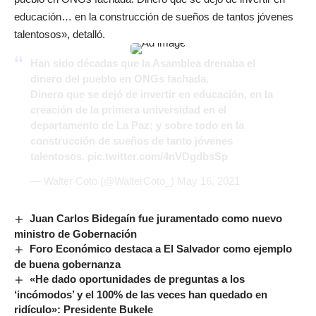
educación… en la construcción de sueños de tantos jóvenes
talentosos», detalló.
Han sido décadas que la Asamblea drenaba el
dinero del pueblo en ONGs fachada.
Dinero que se dejó de invertir en educación, en la
creación de la primera universidad en el
departamento de La Paz; y sobre todo en la
construcción de sueños de tanto jóvenes
talentosos.
pic.twitter.com/4nVDgdbsSp
— Walter Coto (@WalterCoto_)
May 16, 2021
Juan Carlos Bidegaín fue juramentado como nuevo
ministro de Gobernación
Foro Económico destaca a El Salvador como ejemplo
de buena gobernanza
«He dado oportunidades de preguntas a los
‘incómodos’ y el 100% de las veces han quedado en
ridículo»: Presidente Bukele