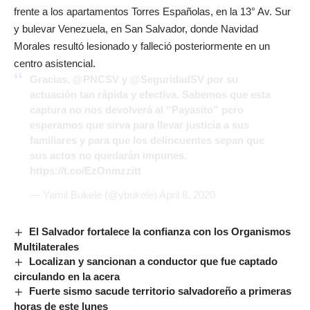
frente a los apartamentos Torres Españolas, en la 13° Av. Sur
y bulevar Venezuela, en San Salvador, donde Navidad
Morales resultó lesionado y falleció posteriormente en un
centro asistencial.
Gracias,
@PNCSV
y
@SeguridadSV
por su
actuación tan rápida y efectiva. Sabemos que esta
captura no nos devolverá al “Payasito” pero
esperamos que sirva para llevar justicia a sus
familiares y para que los delincuentes sepan que
sus actos no quedarán impunes.
https://t.co/EzOnmzzitt
— Yamil Bukele (@ybukele)
April 8, 2020
El Salvador fortalece la confianza con los Organismos
Multilaterales
Localizan y sancionan a conductor que fue captado
circulando en la acera
Fuerte sismo sacude territorio salvadoreño a primeras
horas de este lunes