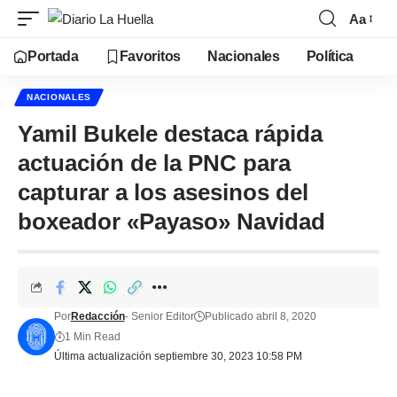
Aa
Portada
Favoritos
Nacionales
Política
NACIONALES
Yamil Bukele destaca rápida
actuación de la PNC para
capturar a los asesinos del
boxeador «Payaso» Navidad
Por
Redacción
- Senior Editor
Publicado abril 8, 2020
1 Min Read
Última actualización septiembre 30, 2023 10:58 PM