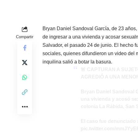
Bryan Daniel Sandoval García, de 23 años, 
de ingresar a una vivienda y acosar sexua
Compartir
Salvador, el pasado 24 de junio. El hecho 
sociales, quienes difundieron un video del 
inquilina salió a botar la basura.
🚨 CAPTURAN A SUJET
AGREDIÓ A UNA MENO
Bryan Daniel Sandoval G
una vivienda y acosó se
colonia La Rábida, San 
El caso fue denunciado 
pic.twitter.com/mmJYyE