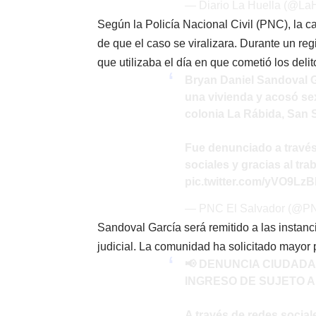
— Diario La Huella (@La
Según la Policía Nacional Civil (PNC), la ca
de que el caso se viralizara. Durante un reg
que utilizaba el día en que cometió los delit
Bryan Daniel Sandoval G
una vivienda y acosó se
colonia La Rábida, San 
Fue denunciado a través 
sociales y gracias al tra
pic.twitter.com/yVO9Lz
— PNC El Salvador (@
Sandoval García será remitido a las instanc
judicial. La comunidad ha solicitado mayor p
📢 DENUNCIA CIUDAD
INGRESO DE SUJETO A
A través de redes social