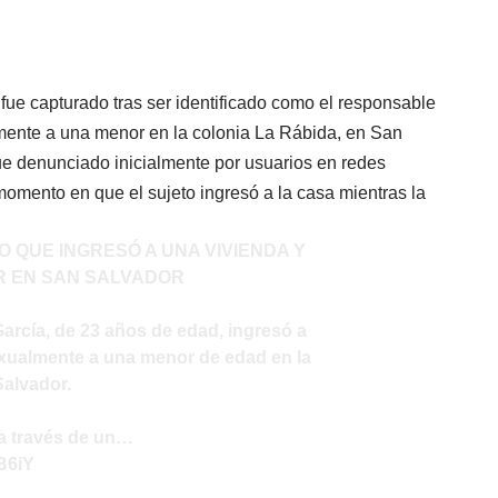
fue capturado tras ser identificado como el responsable
lmente a una menor en la colonia La Rábida, en San
fue denunciado inicialmente por usuarios en redes
momento en que el sujeto ingresó a la casa mientras la
O QUE INGRESÓ A UNA VIVIENDA Y
R EN SAN SALVADOR
arcía, de 23 años de edad, ingresó a
xualmente a una menor de edad en la
Salvador.
a través de un…
B6iY