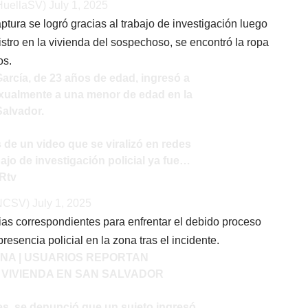
HuellaSV)
July 1, 2025
ptura se logró gracias al trabajo de investigación luego
istro en la vivienda del sospechoso, se encontró la ropa
os.
arcía, de 23 años de edad, ingresó a
xualmente a una menor de edad en la
Salvador.
de un video que se viralizó en redes
bajo de investigación policial ya fue…
BRtv
PNCSV)
July 1, 2025
ias correspondientes para enfrentar el debido proceso
resencia policial en la zona tras el incidente.
ANA | USUARIOS REPORTAN
 VIVIENDA EN SAN SALVADOR
es, se denunció que un sujeto ingresó