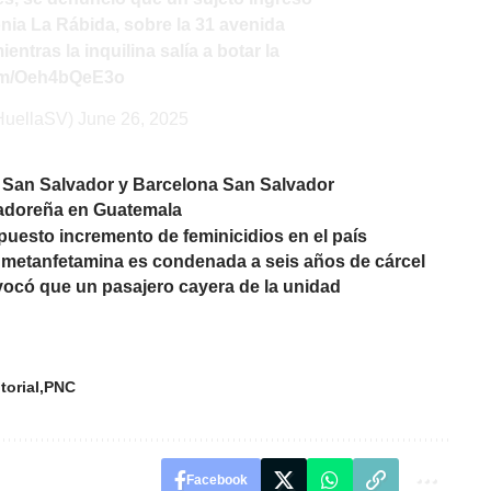
onia La Rábida, sobre la 31 avenida
entras la inquilina salía a botar la
com/Oeh4bQeE3o
HuellaSV)
June 26, 2025
- San Salvador y Barcelona San Salvador
lvadoreña en Guatemala
uesto incremento de feminicidios en el país
 metanfetamina es condenada a seis años de cárcel
vocó que un pasajero cayera de la unidad
torial
PNC
Facebook