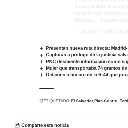
a una vivienda en la col
norte de San Salvador, mi
basura y…
pic.twitter.
— Diario La Huella (@La
Presentan nueva ruta directa: Madrid
Capturan a prófugo de la justicia sa
PNC desmiente información sobre sup
Mujer que transportaba 74 gramos de
Detienen a busero de la R-44 que pro
ETIQUETADO:
El Salvador
Plan Control Terri
Comparte esta noticia