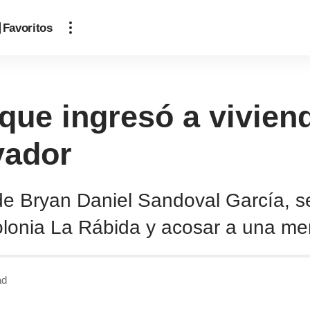
Favoritos
que ingresó a vivien
vador
de Bryan Daniel Sandoval García, s
olonia La Rábida y acosar a una me
ad