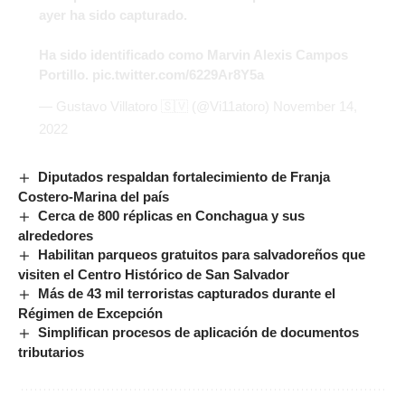
ayer ha sido capturado.
Ha sido identificado como Marvin Alexis Campos
Portillo.
pic.twitter.com/6229Ar8Y5a
— Gustavo Villatoro 🇸🇻 (@Vi11atoro)
November 14,
2022
Diputados respaldan fortalecimiento de Franja
Costero-Marina del país
Cerca de 800 réplicas en Conchagua y sus
alrededores
Habilitan parqueos gratuitos para salvadoreños que
visiten el Centro Histórico de San Salvador
Más de 43 mil terroristas capturados durante el
Régimen de Excepción
Simplifican procesos de aplicación de documentos
tributarios