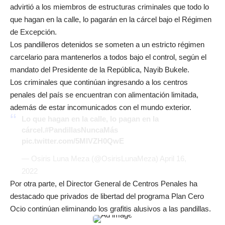
advirtió a los miembros de estructuras criminales que todo lo
que hagan en la calle, lo pagarán en la cárcel bajo el Régimen
de Excepción.
Los pandilleros detenidos se someten a un estricto régimen
carcelario para mantenerlos a todos bajo el control, según el
mandato del Presidente de la República, Nayib Bukele.
Los criminales que continúan ingresando a los centros
penales del país se encuentran con alimentación limitada,
además de estar incomunicados con el mundo exterior.
Lo que hagan en la calle, lo pagan en la
cárcel.
#PandillasNuncaMás
pic.twitter.com/5MlVZH0QwE
— Osiris Luna Meza (@OsirisLunaMeza)
April 16,
2022
Por otra parte, el Director General de Centros Penales ha
destacado que privados de libertad del programa Plan Cero
Ocio continúan eliminando los grafitis alusivos a las pandillas.