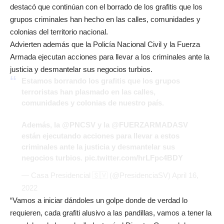
destacó que continúan con el borrado de los grafitis que los
grupos criminales han hecho en las calles, comunidades y
colonias del territorio nacional.
Advierten además que la Policía Nacional Civil y la Fuerza
Armada ejecutan acciones para llevar a los criminales ante la
justicia y desmantelar sus negocios turbios.
Estamos borrando los grafitis que los grupos
terroristas han plasmado en las calles,
comunidades y colonias de nuestro país.
Además, la
@PNCSV
y la
@FUERZARMADASV
están ejecutando acciones para llevar a estos
criminales ante la justicia y desmantelar sus
negocios turbios.
pic.twitter.com/hrLFpc4BDY
— Casa Presidencial 🇸🇻 (@PresidenciaSV)
April 16,
2022
“Vamos a iniciar dándoles un golpe donde de verdad lo
requieren, cada grafiti alusivo a las pandillas, vamos a tener la