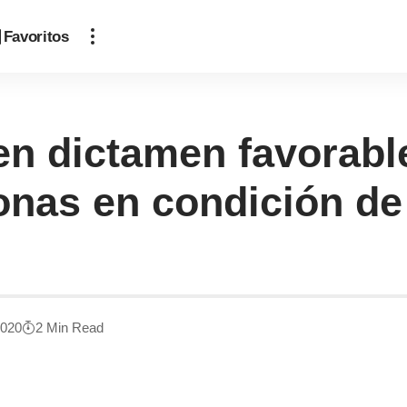
Favoritos
en dictamen favorabl
onas en condición d
2020
2 Min Read