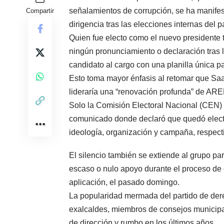
señalamientos de corrupción, se ha manifes
Compartir
dirigencia tras las elecciones internas del
Quien fue electo como el nuevo presidente 
ningún pronunciamiento o declaración tras l
candidato al cargo con una planilla única pa
Esto toma mayor énfasis al retomar que Sa
lideraría una “renovación profunda” de AR
Solo la Comisión Electoral Nacional (CEN) de
comunicado donde declaró que quedó electo
ideología, organización y campaña, respec
El silencio también se extiende al grupo 
escaso o nulo apoyo durante el proceso de e
aplicación, el pasado domingo.
La popularidad mermada del partido de dere
exalcaldes, miembros de consejos municipal
de dirección y rumbo en los últimos años.