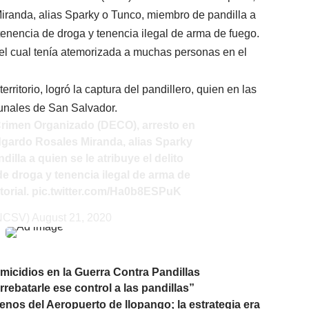
randa, alias Sparky o Tunco, miembro de pandilla a
 tenencia de droga y tenencia ilegal de arma de fuego.
 el cual tenía atemorizada a muchas personas en el
ritorio, logró la captura del pandillero, quien en las
bunales de San Salvador.
 Crimen Organizado (DECO), arresto en
gardo Rosales Miranda, alias Sparky
lla a quien se le atribuye el delito
e droga y tenencia ilegal de arma de
torial
.
pic.twitter.com/Ha0b8ESPuK
PNCSV)
August 21, 2020
micidios en la Guerra Contra Pandillas
ebatarle ese control a las pandillas”
nos del Aeropuerto de llopango; la estrategia era