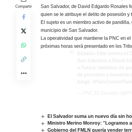
San Salvador, de David Edgardo Rosales Mi
Compartir
quien se le atribuye el delito de posesión y
El sujeto es un miembro activo de pandilla,
municipio de San Salvador.
La operatividad que mantiene la PNC en el ter
próximas horas será presentado en los Tri
División Elite Contra el
San Salvador a David Ed
o Tunco, miembro de pandi
de posesión y tenencia d
fuego.
#PlanControlTerri
— PNC El Salvador (@
El Salvador suma un nuevo día sin ho
Ministro Merino Monroy: “Logramos arr
Gobierno del FMLN quería vender terre