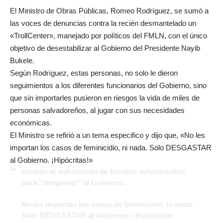
El Ministro de Obras Públicas, Romeo Rodríguez, se sumó a
las voces de denuncias contra la recién desmantelado un
«TrollCenter», manejado por políticos del FMLN, con el único
objetivo de desestabilizar al Gobierno del Presidente Nayib
Bukele.
Según Rodríguez, estas personas, no solo le dieron
seguimientos a los diferentes funcionarios del Gobierno, sino
que sin importarles pusieron en riesgos la vida de miles de
personas salvadoreños, al jugar con sus necesidades
económicas.
El Ministro se refirió a un tema especifico y dijo que, «No les
importan los casos de feminicidio, ni nada. Sólo DESGASTAR
al Gobierno. ¡Hipócritas!»
Usaban el sufrimiento de familias salvadoreñas
para “desgastar” al Gobierno.
No les importan los casos de feminicidio, ni nada.
Sólo DESGASTAR al Gobierno. ¡Hipócritas!