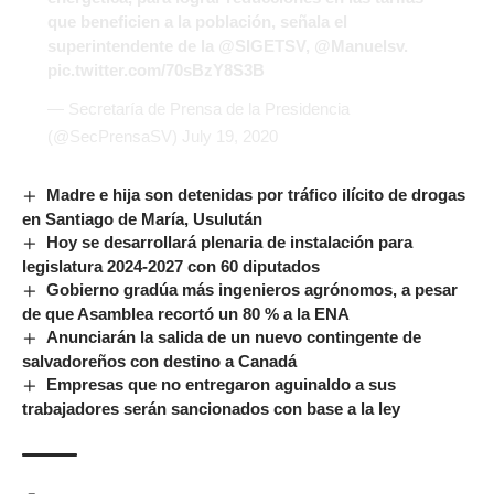
que beneficien a la población, señala el
superintendente de la
@SIGETSV
,
@Manuelsv
.
pic.twitter.com/70sBzY8S3B
— Secretaría de Prensa de la Presidencia
(@SecPrensaSV)
July 19, 2020
Madre e hija son detenidas por tráfico ilícito de drogas
en Santiago de María, Usulután
Hoy se desarrollará plenaria de instalación para
legislatura 2024-2027 con 60 diputados
Gobierno gradúa más ingenieros agrónomos, a pesar
de que Asamblea recortó un 80 % a la ENA
Anunciarán la salida de un nuevo contingente de
salvadoreños con destino a Canadá
Empresas que no entregaron aguinaldo a sus
trabajadores serán sancionados con base a la ley