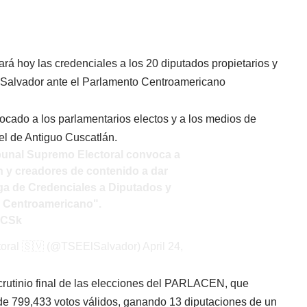
rá hoy las credenciales a los 20 diputados propietarios y
l Salvador ante el Parlamento Centroamericano
vocado a los parlamentarios electos y a los medios de
el de Antiguo Cuscatlán.
ibunal Supremo Electoral convoca a
 y creadores de contenido a dar
ega de Credenciales a Diputados y
o Centroamericano".
ACSk
toral 🇸🇻 (@TSEElSalvador)
April 24,
crutinio final de las elecciones del PARLACEN, que
de 799,433 votos válidos, ganando 13 diputaciones de un