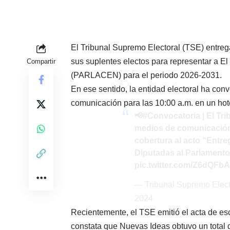
El Tribunal Supremo Electoral (TSE) entrega
sus suplentes electos para representar a E
Compartir
(PARLACEN) para el periodo 2026-2031.
En ese sentido, la entidad electoral ha con
comunicación para las 10:00 a.m. en un hot
📢
#Convocatoria
| El Tr
medios de comunicación
cobertura al acto “Entr
Diputadas al Parlament
pic.twitter.com/Z6dQFb
— Tribunal Supremo Elec
2024
Recientemente, el TSE emitió el acta de es
constata que Nuevas Ideas obtuvo un total 